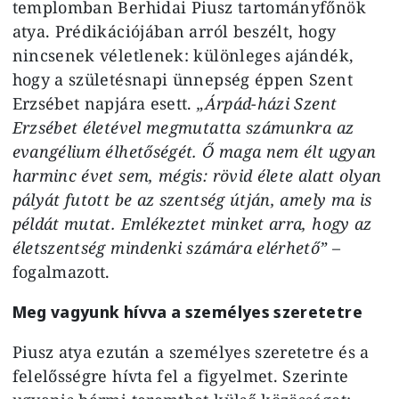
templomban Berhidai Piusz tartományfőnök
atya. Prédikációjában arról beszélt, hogy
nincsenek véletlenek: különleges ajándék,
hogy a születésnapi ünnepség éppen Szent
Erzsébet napjára esett.
„Árpád-házi Szent
Erzsébet életével megmutatta számunkra az
evangélium élhetőségét. Ő maga nem élt ugyan
harminc évet sem, mégis: rövid élete alatt olyan
pályát futott be az szentség útján, amely ma is
példát mutat. Emlékeztet minket arra, hogy az
életszentség mindenki számára elérhető”
–
fogalmazott.
Meg vagyunk hívva a személyes szeretetre
Piusz atya ezután a személyes szeretetre és a
felelősségre hívta fel a figyelmet. Szerinte