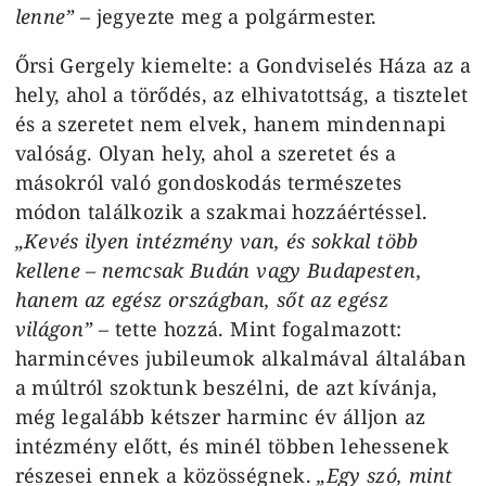
lenne”
– jegyezte meg a polgármester.
Őrsi Gergely kiemelte: a Gondviselés Háza az a
hely, ahol a törődés, az elhivatottság, a tisztelet
és a szeretet nem elvek, hanem mindennapi
valóság. Olyan hely, ahol a szeretet és a
másokról való gondoskodás természetes
módon találkozik a szakmai hozzáértéssel.
„Kevés ilyen intézmény van, és sokkal több
kellene – nemcsak Budán vagy Budapesten,
hanem az egész országban, sőt az egész
világon”
–
tette hozzá. Mint fogalmazott:
harmincéves jubileumok alkalmával általában
a múltról szoktunk beszélni, de azt kívánja,
még legalább kétszer harminc év álljon az
intézmény előtt, és minél többen lehessenek
részesei ennek a közösségnek.
„Egy szó, mint