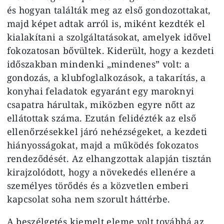
és hogyan találták meg az első gondozottakat,
majd képet adtak arról is, miként kezdték el
kialakítani a szolgáltatásokat, amelyek idővel
fokozatosan bővültek. Kiderült, hogy a kezdeti
időszakban mindenki „mindenes” volt: a
gondozás, a klubfoglalkozások, a takarítás, a
konyhai feladatok egyaránt egy maroknyi
csapatra hárultak, miközben egyre nőtt az
ellátottak száma. Ezután felidézték az első
ellenőrzésekkel járó nehézségeket, a kezdeti
hiányosságokat, majd a működés fokozatos
rendeződését. Az elhangzottak alapján tisztán
kirajzolódott, hogy a növekedés ellenére a
személyes törődés és a közvetlen emberi
kapcsolat soha nem szorult háttérbe.
A beszélgetés kiemelt eleme volt továbbá az