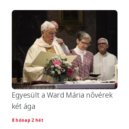
Image
Egyesült a Ward Mária nővérek
két ága
8 hónap 2 hét