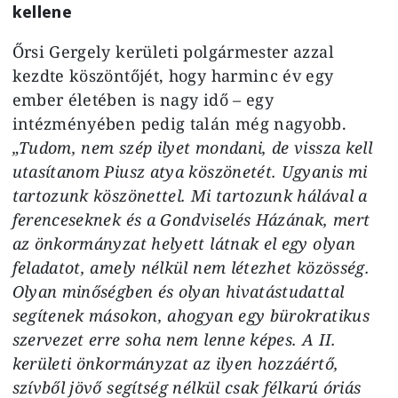
kellene
Őrsi Gergely kerületi polgármester azzal
kezdte köszöntőjét, hogy harminc év egy
ember életében is nagy idő – egy
intézményében pedig talán még nagyobb.
„Tudom, nem szép ilyet mondani, de vissza kell
utasítanom Piusz atya köszönetét. Ugyanis mi
tartozunk köszönettel. Mi tartozunk hálával a
ferenceseknek és a Gondviselés Házának, mert
az önkormányzat helyett látnak el egy olyan
feladatot, amely nélkül nem létezhet közösség.
Olyan minőségben és olyan hivatástudattal
segítenek másokon, ahogyan egy bürokratikus
szervezet erre soha nem lenne képes. A II.
kerületi önkormányzat az ilyen hozzáértő,
szívből jövő segítség nélkül csak félkarú óriás