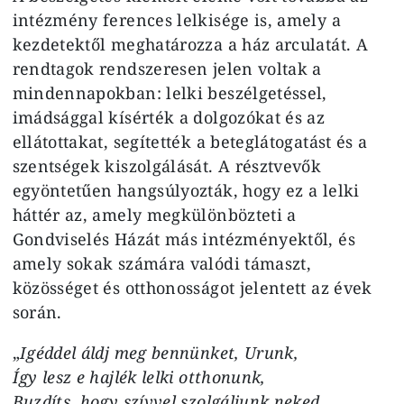
intézmény ferences lelkisége is, amely a
kezdetektől meghatározza a ház arculatát. A
rendtagok rendszeresen jelen voltak a
mindennapokban: lelki beszélgetéssel,
imádsággal kísérték a dolgozókat és az
ellátottakat, segítették a beteglátogatást és a
szentségek kiszolgálását. A résztvevők
egyöntetűen hangsúlyozták, hogy ez a lelki
háttér az, amely megkülönbözteti a
Gondviselés Házát más intézményektől, és
amely sokak számára valódi támaszt,
közösséget és otthonosságot jelentett az évek
során.
„
Igéddel áldj meg bennünket, Urunk,
Így lesz e hajlék lelki otthonunk,
Buzdíts, hogy szívvel szolgáljunk neked,