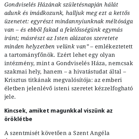
Gondviselés Házának születésnapján hálát
adunk és imádkozunk, halljuk meg ezt a kettős
üzenetet: egyrészt mindannyiunknak méltósága
van – és ebből fakad a felelősségünk egymás
iránt; másrészt az Isten alázatos szeretete
minden helyzetben velünk van”
– emlékeztetett
a tartományfőnök. Ezért lehet egy olyan
intézmény, mint a Gondviselés Háza, nemcsak
szakmai hely, hanem – a hivatástudat által –
Krisztus titkának megvalósítója: az emberi
életben jelenlévő isteni szeretet kézzelfogható
jele.
Kincsek, amiket magunkkal viszünk az
öröklétbe
A szentmisét követően a Szent Angéla