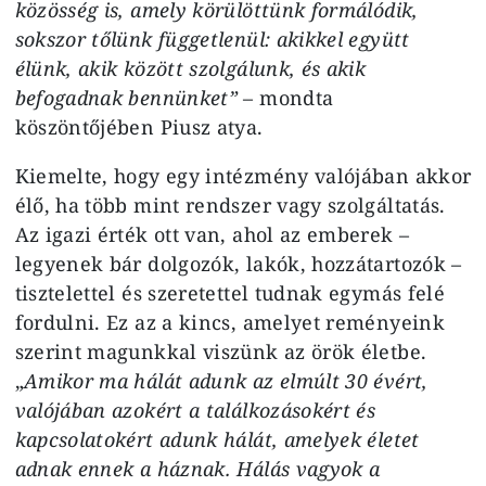
közösség is, amely körülöttünk formálódik,
sokszor tőlünk függetlenül: akikkel együtt
élünk, akik között szolgálunk, és akik
befogadnak bennünket”
– mondta
köszöntőjében Piusz atya.
Kiemelte, hogy egy intézmény valójában akkor
élő, ha több mint rendszer vagy szolgáltatás.
Az igazi érték ott van, ahol az emberek –
legyenek bár dolgozók, lakók, hozzátartozók –
tisztelettel és szeretettel tudnak egymás felé
fordulni. Ez az a kincs, amelyet reményeink
szerint magunkkal viszünk az örök életbe.
„
Amikor ma hálát adunk az elmúlt 30 évért,
valójában azokért a találkozásokért és
kapcsolatokért adunk hálát, amelyek életet
adnak ennek a háznak. Hálás vagyok a