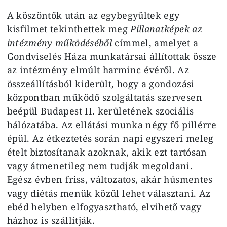
A köszöntők után az egybegyűltek egy
kisfilmet tekinthettek meg
Pillanatképek az
intézmény működéséből
címmel, amelyet a
Gondviselés Háza munkatársai állítottak össze
az intézmény elmúlt harminc évéről. Az
összeállításból kiderült, hogy a gondozási
központban működő szolgáltatás szervesen
beépül Budapest II. kerületének szociális
hálózatába. Az ellátási munka négy fő pillérre
épül. Az étkeztetés során napi egyszeri meleg
ételt biztosítanak azoknak, akik ezt tartósan
vagy átmenetileg nem tudják megoldani.
Egész évben friss, változatos, akár húsmentes
vagy diétás menük közül lehet választani. Az
ebéd helyben elfogyasztható, elvihető vagy
házhoz is szállítják.