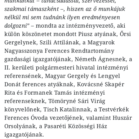
munkánkat – tanácsadással, szervezéssel,
szakmai támaszként –, hiszen az ő munkájuk
nélkül mi sem tudnánk ilyen eredményesen
dolgozni” –
mondta az intézményvezető, aki
külön köszönetet mondott Piusz atyának, Őrsi
Gergelynek, Szili Attilának, a Magyarok
Nagyasszonya Ferences Rendtartomány
gazdasági igazgatójának, Németh Ágnesnek, a
II. kerületi polgármesteri hivatal intézményi
referensének, Magyar Gergely és Lengyel
Donát ferences atyáknak, Kovácsné Skapér
Rita és Formanek Tamás intézményi
referenseknek, Tömöryné Sári Virág
könyvelőnek, Tisch Katalinnak, a Testvérkék
Ferences Óvoda vezetőjének, valamint Huszár
Orsolyának, a Pasaréti Közösségi Ház
igazgatójának.