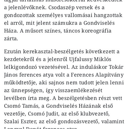
a jelenlévőknek. Csodaszép versek és a
gondozottak személyes vallomásai hangzottak
el arról, mit jelent számukra a Gondviselés
Háza. A műsort színes, táncos koreográfia
zárta.
Ezután kerekasztal-beszélgetés következett a
kezdetekről és a jelenről Ujfalussy Miklós
lelkigondozó vezetésével. Az induláskor Tokár
János ferences atya volt a Ferences Alapítvány
működtetője, aki sajnos nem tudott jelen lenni
az ünnepségen, így visszaemlékezését
levélben írta meg. A beszélgetésben részt vett
Csomó Tamás, a Gondviselés Házának első
vezetője, Csomó Judit, az első klubvezető,
Szalai Eszter, az első gondozásvezető, valamint
Lengyel Donát ferences atya.