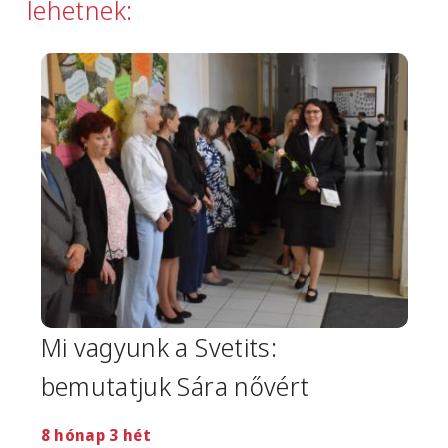
lehetnek:
Image
Mi vagyunk a Svetits:
bemutatjuk Sára nővért
8 hónap 3 hét