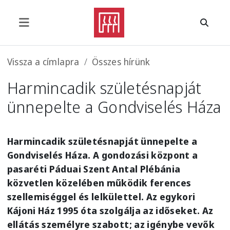
Ugrás a tartalomra
Morzsa
Vissza a címlapra
Összes hírünk
Harmincadik születésnapját
ünnepelte a Gondviselés Háza
Harmincadik születésnapját ünnepelte a
Gondviselés Háza. A gondozási központ a
pasaréti Páduai Szent Antal Plébánia
közvetlen közelében működik ferences
szellemiséggel és lelkülettel. Az egykori
Kájoni Ház 1995 óta szolgálja az időseket. Az
ellátás személyre szabott; az igénybe vevők