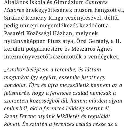
Általános Iskola és Gimnázium
Cantores
Majores
énekegyüttesének műsora hangzott el,
Sirákné Kemény Kinga vezénylésével, déltől
pedig ünnepi megemlékezés kezdődött a
Pasaréti Közösségi Házban, melynek
nyitányaképpen Piusz atya, Őrsi Gergely, a II.
kerületi polgármestere és Mészáros Ágnes
intézményvezető köszöntötték a vendégeket.
„Amikor beléptem a terembe, és láttam
magunkat így együtt, eszembe jutott egy
gondolat. Újra és újra megszületik bennem az a
felismerés, hogy a ferences család nemcsak a
szerzetesi közösségből áll, hanem minden olyan
emberből, aki a ferences lelkiség szerint él,
Szent Ferenc atyánk lelkületét és reguláját
követi. És szintén a ferences család része az a