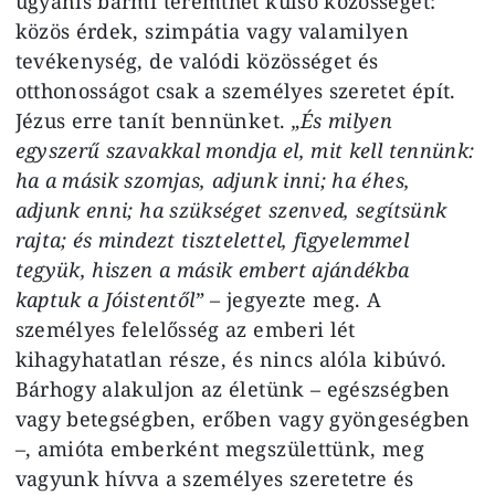
ugyanis bármi teremthet külső közösséget:
közös érdek, szimpátia vagy valamilyen
tevékenység, de valódi közösséget és
otthonosságot csak a személyes szeretet épít.
Jézus erre tanít bennünket.
„És milyen
egyszerű szavakkal mondja el, mit kell tennünk:
ha a másik szomjas, adjunk inni; ha éhes,
adjunk enni; ha szükséget szenved, segítsünk
rajta; és mindezt tisztelettel, figyelemmel
tegyük, hiszen a másik embert ajándékba
kaptuk a Jóistentől”
– jegyezte meg. A
személyes felelősség az emberi lét
kihagyhatatlan része, és nincs alóla kibúvó.
Bárhogy alakuljon az életünk – egészségben
vagy betegségben, erőben vagy gyöngeségben
–, amióta emberként megszülettünk, meg
vagyunk hívva a személyes szeretetre és