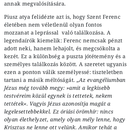
annak megvalósítására.
Piusz atya felidézte azt is, hogy Szent Ferenc
életében nem véletlenül olyan fontos
mozzanat a leprással való találkozása. A
legendaírók kiemelik: Ferenc nemcsak pénzt
adott neki, hanem lehajolt, és megcsókolta a
kezét. Ez a különbség a puszta jótétemény és a
személyes találkozás között. A szeretet ugyanis
ezen a ponton válik személyessé: tiszteletben
tartani a másik méltóságát.
„Az evangéliumban
Jézus még tovább megy: »amit a legkisebb
testvéreim közül egynek is tettetek, nekem
tettétek«. Vagyis Jézus azonosítja magát a
legelesettebbekkel. Ez óriási örömhír: nincs
olyan élethelyzet, amely olyan mély lenne, hogy
Krisztus ne lenne ott velünk. Amikor tehát a