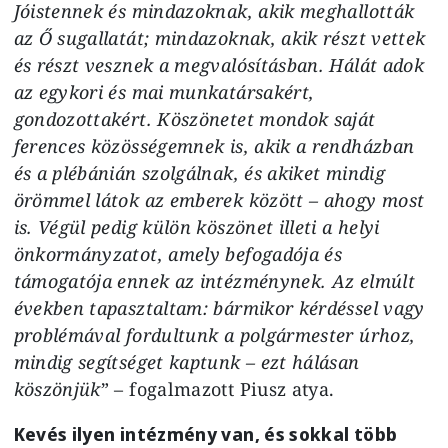
Jóistennek és mindazoknak, akik meghallották
az Ő sugallatát; mindazoknak, akik részt vettek
és részt vesznek a megvalósításban. Hálát adok
az egykori és mai munkatársakért,
gondozottakért. Köszönetet mondok saját
ferences közösségemnek is, akik a rendházban
és a plébánián szolgálnak, és akiket mindig
örömmel látok az emberek között – ahogy most
is. Végül pedig külön köszönet illeti a helyi
önkormányzatot, amely befogadója és
támogatója ennek az intézménynek. Az elmúlt
években tapasztaltam: bármikor kérdéssel vagy
problémával fordultunk a polgármester úrhoz,
mindig segítséget kaptunk – ezt hálásan
köszönjük
” – fogalmazott Piusz atya.
Kevés ilyen intézmény van, és sokkal több