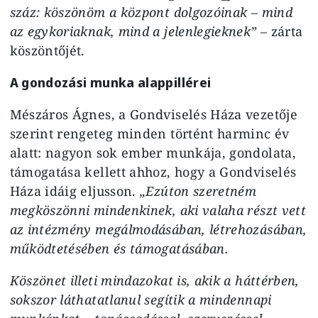
száz: köszönöm a központ dolgozóinak – mind
az egykoriaknak, mind a jelenlegieknek”
–
zárta
köszöntőjét.
A gondozási munka alappillérei
Mészáros Ágnes, a Gondviselés Háza vezetője
szerint rengeteg minden történt harminc év
alatt: nagyon sok ember munkája, gondolata,
támogatása kellett ahhoz, hogy a Gondviselés
Háza idáig eljusson.
„Ezúton szeretném
megköszönni mindenkinek, aki valaha részt vett
az intézmény megálmodásában, létrehozásában,
működtetésében és támogatásában.
Köszönet illeti mindazokat is, akik a háttérben,
sokszor láthatatlanul segítik a mindennapi