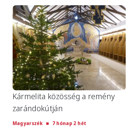
Image
Kármelita közösség a remény
zarándokútján
Magyarszék
7 hónap 2 hét