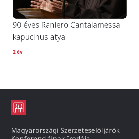
90 éves Raniero Cantalamessa
kapucinus atya
2 év
Magyarországi Szerzeteselöljárók
Konferenciáinak Irodája