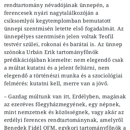
rendtartomány névadójának ünnepén, a
ferencesek nyári nagytalálkozóján a
csíksomlyói kegytemplomban bemutatott
ünnepi szentmisén letette első fogadalmát. Az
ünnepélyes szentmisén jelen voltak Teofil
testvér szülei, rokonai és barátai is. Az ünnep
szónoka Urbán Erik tartományfőnök
prédikációjában kiemelte: nem elegendő csak
a múltat kutatni és a jelent feltárni, nem
elegendő a történészi munka és a szociológiai
felmérés: kutatni kell, merre van a jövő.
– Gazdag múltunk van itt, Erdélyben, magának
az ezeréves főegyházmegyének, egy népnek,
mint nemzetnek és közösségnek, vagy akár az
erdélyi ferences rendtartománynak, amelyről
Benedek Fidél OFM, egykori tartományfőnök a