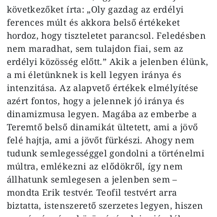
következőket írta: „Oly gazdag az erdélyi
ferences múlt és akkora belső értékeket
hordoz, hogy tiszteletet parancsol. Feledésben
nem maradhat, sem tulajdon fiai, sem az
erdélyi közösség előtt.” Akik a jelenben élünk,
a mi életünknek is kell legyen iránya és
intenzitása. Az alapvető értékek elmélyítése
azért fontos, hogy a jelennek jó iránya és
dinamizmusa legyen. Magába az emberbe a
Teremtő belső dinamikát ültetett, ami a jövő
felé hajtja, ami a jövőt fürkészi. Ahogy nem
tudunk semlegességgel gondolni a történelmi
múltra, emlékezni az elődökről, így nem
állhatunk semlegesen a jelenben sem –
mondta Erik testvér. Teofil testvért arra
biztatta, istenszerető szerzetes legyen, hiszen