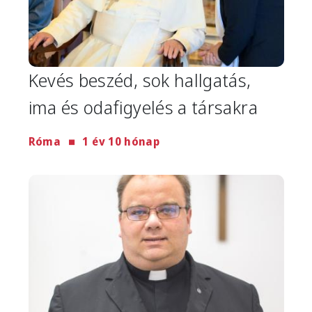
Kevés beszéd, sok hallgatás,
ima és odafigyelés a társakra
Róma
1 év 10 hónap
Image