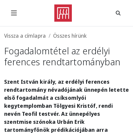
Ugrás a tartalomra
Morzsa
Vissza a címlapra
Összes hírünk
Fogadalomtétel az erdélyi
ferences rendtartományban
Szent István király, az erdélyi ferences
rendtartomány névadójának ünnepén letette
első fogadalmát a csíksomlyói
kegytemplomban Tölgyesi Kristóf, rendi
nevén Teofil testvér. Az ünnepélyes
szentmise szónoka Urbán Erik
tartományfőnök prédikációjában arra