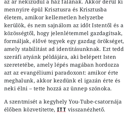
az ár nekizúdul a ház falának. Akkor derül ki
mennyire épül Krisztusra és Krisztusba
életem, amikor kellemetlen helyzetbe
kerülök, és nem sajnálom az időt Istentől és a
közösségtől, hogy jelenlétemmel gazdagítsak,
formáljak, élővé tegyek egy gazdag örökséget,
amely stabilitást ad identitásunknak. Ezt tedd
szeráfi atyánk példájára, aki belépett Isten
szeretetébe, amely lépés magában hordozza
azt az evangéliumi paradoxont: amikor érte
meghalunk, akkor kezdünk el igazán érte és
neki élni – tette hozzá az ünnep szónoka.
A szentmisét a kegyhely You-Tube-csatornája
élőben közvetítette,
ITT
visszanézhető.