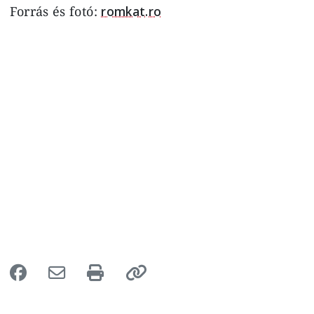
Forrás és fotó:
romkat.ro
Image
Image
Image