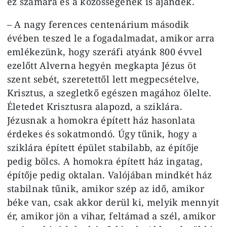
ez számára és a közösségének is ajándék.
– A nagy ferences centenárium második
évében teszed le a fogadalmadat, amikor arra
emlékezünk, hogy szeráfi atyánk 800 évvel
ezelőtt Alverna hegyén megkapta Jézus öt
szent sebét, szeretettől lett megpecsételve,
Krisztus, a szegletkő egészen magához ölelte.
Életedet Krisztusra alapozd, a sziklára.
Jézusnak a homokra épített ház hasonlata
érdekes és sokatmondó. Úgy tűnik, hogy a
sziklára épített épület stabilabb, az építője
pedig bölcs. A homokra épített ház ingatag,
építője pedig oktalan. Valójában mindkét ház
stabilnak tűnik, amikor szép az idő, amikor
béke van, csak akkor derül ki, melyik mennyit
ér, amikor jön a vihar, feltámad a szél, amikor