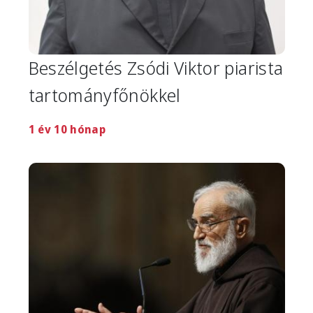
Beszélgetés Zsódi Viktor piarista
tartományfőnökkel
1 év 10 hónap
Image