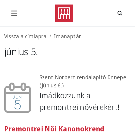
Ugrás a tartalomra
Morzsa
Vissza a címlapra
Imanaptár
június 5.
Szent Norbert rendalapító ünnepe
(június 6.)
Imádkozzunk a
jún.
5
premontrei nővérekért!
Premontrei Női Kanonokrend