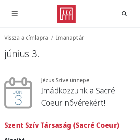
Ugrás a tartalomra
Morzsa
Vissza a címlapra
Imanaptár
június 3.
Jézus Szíve ünnepe
Imádkozzunk a Sacré
jún.
3
Coeur nővérekért!
Szent Szív Társaság (Sacré Coeur)
Alapító