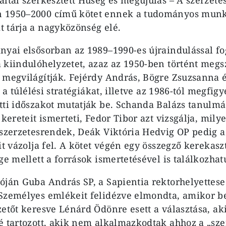
 1950–2000 című kötet ennek a tudományos mun
 tárja a nagyközönség elé.
nyai elsősorban az 1989–1990-es újraindulással fo
 kiindulóhelyzetet, azaz az 1950-ben történt megs
 megvilágítják. Fejérdy András, Bögre Zsuzsanna 
, a túlélési stratégiákat, illetve az 1986-tól megfigy
tti időszakot mutatják be. Schanda Balázs tanulm
 kereteit ismerteti, Fedor Tibor azt vizsgálja, mil
 szerzetesrendek, Deák Viktória Hedvig OP pedig a
it vázolja fel. A kötet végén egy összegző kerekasz
ge mellett a források ismertetésével is találkozhat
óján Guba András SP, a Sapientia rektorhelyettese
Személyes emlékeit felidézve elmondta, amikor be
zetőt keresve Lénárd Ödönre esett a választása, ak
é tartozott, akik nem alkalmazkodtak ahhoz a „sz