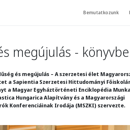
Bemutatkozunk
és megújulás - könyvb
űség és megújulás – A szerzetesi élet Magyarors
tet a Sapientia Szerzetesi Hittudományi Főiskol
nyt a Magyar Egyháztörténeti Enciklopédia Munk
iastica Hungarica Alapítvány és a Magyarországi
rók Konferenciáinak Irodája (MSZKI) szervezte.
e