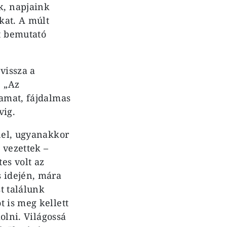
k, napjaink
kat. A múlt
t bemutató
 vissza a
. „Az
yamat, fájdalmas
vig.
nnel, ugyanakkor
 vezettek –
es volt az
s idején, mára
t találunk
 is meg kellett
molni. Világossá