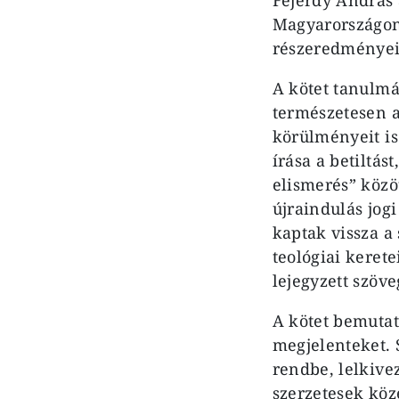
Magyarországon
részeredményeit
A kötet tanulmá
természetesen a
körülményeit is
írása a betiltást
elismerés” közö
újraindulás jogi
kaptak vissza a
teológiai kerete
lejegyzett szöve
A kötet bemutat
megjelenteket. 
rendbe, lelkive
szerzetesek köz