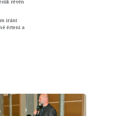
désük révén
em iránt
né érteni a