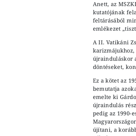
Anett, az MSZK
kutatójának fel
feltárásából m
emlékezet „tiszt
A II. Vatikáni Z
karizmájukhoz, 
újrainduláskor 
döntéseket, kon
Ez a kötet az 1
bemutatja azoka
emelte ki Gárdo
újraindulás rés
pedig az 1990-e
Magyarországon.
újítani, a koráb