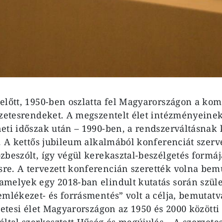
előtt, 1950-ben oszlatta fel Magyarországon a ko
rzetesrendeket. A megszentelt élet intézményein
eti időszak után – 1990-ben, a rendszerváltásnak
a. A kettős jubileum alkalmából konferenciát szerv
zbeszólt, így végül kerekasztal-beszélgetés formáj
e. A tervezett konferencián szerették volna bemu
melyek egy 2018-ban elindult kutatás során szüle
emlékezet- és forrásmentés” volt a célja, bemutat
rzetesi élet Magyarországon az 1950 és 2000 között
ltal szerkesztett Hűség és megújulás – A szerzetes