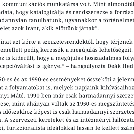
I kommunikációs munkatársa volt. Mint elmondtá
adata, hogy katalogizálja és rendszerezze a forráso
indannyian tanulhatunk, ugyanakkor a történelme
elet azok iránt, akik előttünk jártak”.
sinat azt kérte a szerzetesrendektől, hogy térjenek
emellett pedig keressék a megújulás lehetőségeit
az is kiderült, hogy a megújulás hosszadalmas fol
cepcióváltást is igényel” – hangsúlyozta Deák Hed
950-es és az 1990-es eseményeket összeköti a jele
t a folyamatokat is, melyek napjaink kihívásaihoz
nyi Máté. 1990-ben már csak harmadannyi szerzet
zese, mint ahányan voltak az 1950-es megszünteté
s időszakhoz képest is csak harmadannyi szerzetes
 A szervezeti kereteket és az intézményi hálózatot
bi, funkcionalista ideálokkal lassan le kellett szá