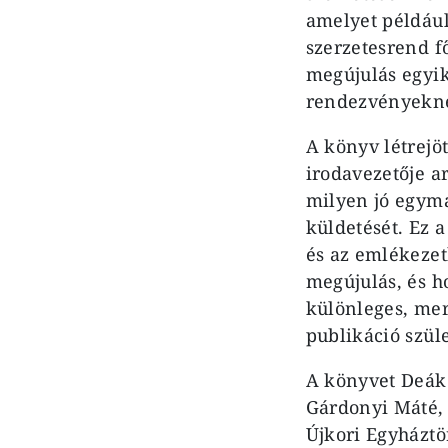
amelyet például 
szerzetesrend f
megújulás egyik
rendezvényekn
A könyv létrejö
irodavezetője a
milyen jó egymá
küldetését. Ez a
és az emlékezet
megújulás, és ho
különleges, mer
publikáció szül
A könyvet Deák 
Gárdonyi Máté,
Újkori Egyháztö