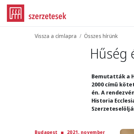
Ugrás a tartalomra
Morzsa
Vissza a címlapra
Összes hírünk
Hűség 
Bemutatták a H
2000 című köte
én. A rendezvé
Historia Eccles
Szerzeteselöljá
Budapest
2021. november
Imag