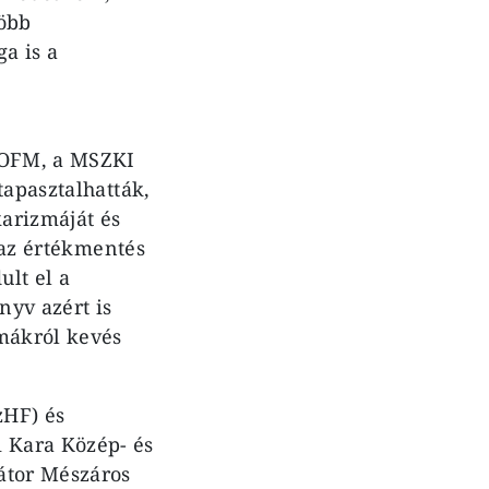
több
a is a
k OFM, a MSZKI
tapasztalhatták,
karizmáját és
a az értékmentés
lt el a
nyv azért is
émákról kevés
zHF) és
 Kara Közép- és
átor Mészáros