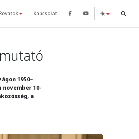
Rovatok
Kapcsolat
emutató
zágon 1950–
án november 10-
aközösség, a