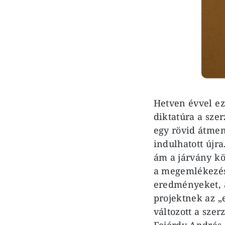
Hetven évvel ez
diktatúra a sze
egy rövid átmen
indulhatott újr
ám a járvány kö
a megemlékezésr
eredményeket, a
projektnek az „
változott a sze
Fejérdy András á