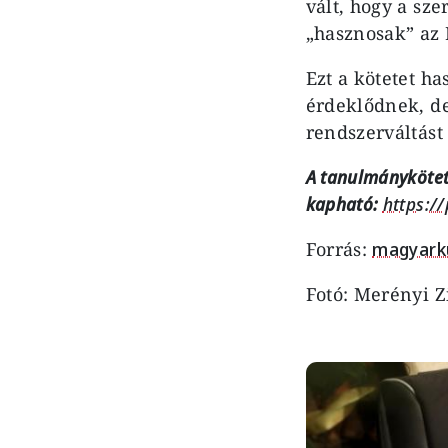
vált, hogy a sz
„hasznosak” az
Ezt a kötetet h
érdeklődnek, de
rendszerváltást 
A tanulmánykötet
kapható:
https:/
Forrás:
magyarku
Fotó: Merényi 
Image