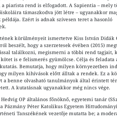
a piarista rend is elfogadott. A Sapientia – mely 
őiskoláira támaszkodva jött létre – ugyanakkor mag
 példája. Ezért is adnak szívesen teret a hasonló
ek.
ttének körülményeit ismertetve Kiss István Didá
rról beszélt, hogy a szerzetesek évében (2015) meg
ssal találkozni, megismerni a többi rend tagjait, 
 kötet is e felismerés gyümölcse. Célja és feladat
kutatás. Bemutatja, hogy milyen környezetben indu
gy milyen kihívások előtt álltak a rendek. Ez a kö
t a benne olvasható tanulmányok által érintett t
etett. A kutatásnak ugyanakkor még nincs vége.
Hedvig OP általános főnöknő, egyetemi tanár (SS
 a Pázmány Péter Katolikus Egyetem Hittudományi
rténeti Tanszékének vezetője mutatta be; a moder