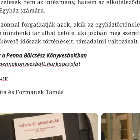
erzetesek nem az intézmény, hanem az elkötelező
 Egyház számára.
aszonnal forgathatják azok, akik az egyháztörténel
 mindenki tanulhat belőle, aki jobban meg szeret
követő időszak történéseit, társadalmi változásait.
 a Penna Bölcsész Könyvesboltban
/pennakonyvesbolt.hu/kapcsolat
rir
Zita és Formanek Tamás
Image