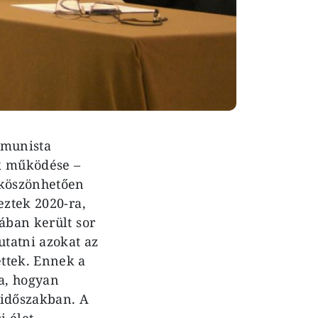
mmunista
ek működése –
 köszönhetően
eztek 2020-ra,
ában került sor
tatni azokat az
ttek. Ennek a
va, hogyan
i időszakban. A
i élet