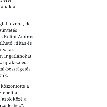
kának a
glalkoznak, de
züntetés
és Koltai András
elhető „tiltás és
ánya az
yen ingatlanokat
z újrakezdés
tal-beszélgetés
unk.
 köszöntötte a
lépett a
i azok közé a
erződéshez”,