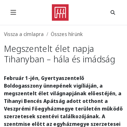
Ugrás a tartalomra
Morzsa
Vissza a címlapra
Összes hírünk
Megszentelt élet napja
Tihanyban – hála és imádság
Február 1-jén, Gyertyaszentelő
Boldogasszony ünnepének vigíliáján, a
megszentelt élet világnapjának előestéjén, a
Tihanyi Bencés Apátság adott otthont a
Veszprémi Főegyházmegye területén működő
szerzetesek szentévi találkozójának. A
szentmise előtt az egyházmegye szerzetesei