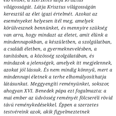
világosságát. Látja Krisztus világosságán
keresztül az élet igazi értelmét. Azokat az
eseményeket helyesen ítél meg, amelyek
körülvesznek bennünket, és mennyire szükség
van arra, hogy mindazt az életet, amit élünk a
mindennapokban, a készületben, a szolgálatban,
a családi életben, a gyermeknevelésben, a
tanításban, a közösség szolgálatában, és
mindazok a jelenségek, amelyek itt megjelennek,
azokat jól lássuk. És nem mindig könnyű, mert a
mindennapi életnek a terhe elhomályosíthatja
látásunkat. Meggyengíti reményünket, sokszor,
ahogyan XVI. Benedek pápa ezt fogalmazta: a
mai ember az üdvösség reményét fölcseréli rövid
távú reménykedésekkel. Éppen a szerzetes
testvéreink azok, akik figyelmeztetnek