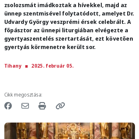
zsolozsmát imádkoztak a hívekkel, majd az
ünnep szentmisével folytatódott, amelyet Dr.
Udvardy György veszprémi érsek celebrált. A
főpásztor az ünnepi liturgiában elvégezte a
gyertyaszentelés szertartását, ezt követően
gyertyás körmenetre került sor.
Tihany
2025. február 05.
Cikk megosztása:
Image