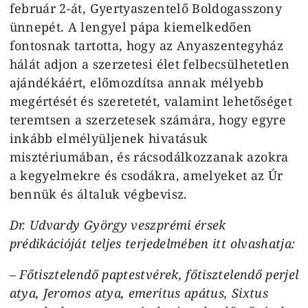
február 2-át, Gyertyaszentelő Boldogasszony
ünnepét. A lengyel pápa kiemelkedően
fontosnak tartotta, hogy az Anyaszentegyház
hálát adjon a szerzetesi élet felbecsülhetetlen
ajándékáért, előmozdítsa annak mélyebb
megértését és szeretetét, valamint lehetőséget
teremtsen a szerzetesek számára, hogy egyre
inkább elmélyüljenek hivatásuk
misztériumában, és rácsodálkozzanak azokra
a kegyelmekre és csodákra, amelyeket az Úr
bennük és általuk végbevisz.
Dr. Udvardy György veszprémi érsek
prédikációját teljes terjedelmében itt olvashatja:
– Főtisztelendő paptestvérek, főtisztelendő perjel
atya, Jeromos atya, emeritus apátus, Sixtus