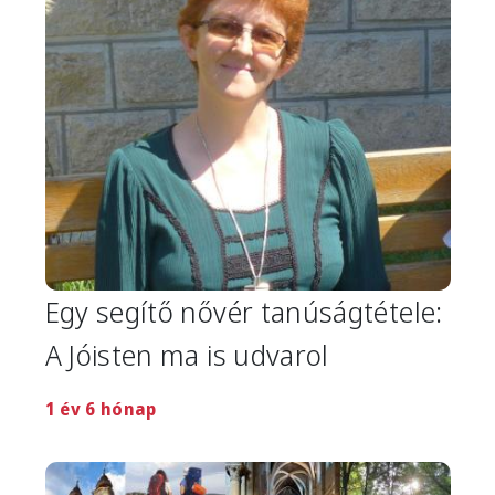
Egy segítő nővér tanúságtétele:
A Jóisten ma is udvarol
1 év 6 hónap
Image