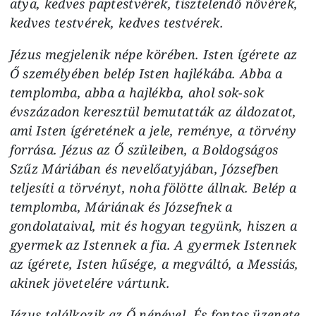
atya, kedves paptestvérek, tisztelendő nővérek,
kedves testvérek, kedves testvérek.
Jézus megjelenik népe körében. Isten ígérete az
Ő személyében belép Isten hajlékába. Abba a
templomba, abba a hajlékba, ahol sok-sok
évszázadon keresztül bemutatták az áldozatot,
ami Isten ígéretének a jele, reménye, a törvény
forrása. Jézus az Ő szüleiben, a Boldogságos
Szűz Máriában és nevelőatyjában, Józsefben
teljesíti a törvényt, noha fölötte állnak. Belép a
templomba, Máriának és Józsefnek a
gondolataival, mit és hogyan tegyünk, hiszen a
gyermek az Istennek a fia. A gyermek Istennek
az ígérete, Isten hűsége, a megváltó, a Messiás,
akinek jövetelére vártunk.
Jézus találkozik az Ő népével. És fontos üzenete