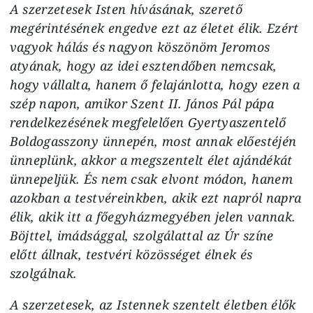
A szerzetesek Isten hívásának, szerető
megérintésének engedve ezt az életet élik. Ezért
vagyok hálás és nagyon köszönöm Jeromos
atyának, hogy az idei esztendőben nemcsak,
hogy vállalta, hanem ő felajánlotta, hogy ezen a
szép napon, amikor Szent II. János Pál pápa
rendelkezésének megfelelően Gyertyaszentelő
Boldogasszony ünnepén, most annak előestéjén
ünneplünk, akkor a megszentelt élet ajándékát
ünnepeljük. És nem csak elvont módon, hanem
azokban a testvéreinkben, akik ezt napról napra
élik, akik itt a főegyházmegyében jelen vannak.
Böjttel, imádsággal, szolgálattal az Úr színe
előtt állnak, testvéri közösséget élnek és
szolgálnak.
A szerzetesek, az Istennek szentelt életben élők