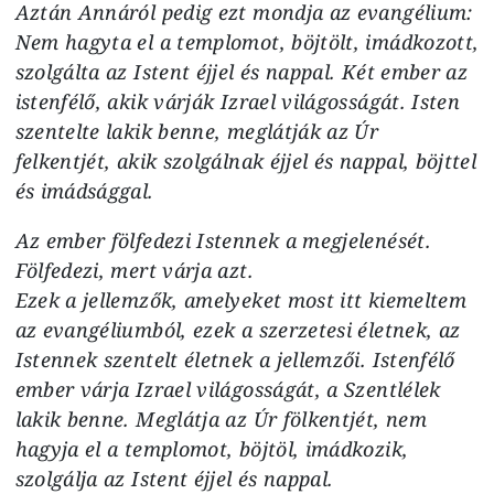
Aztán Annáról pedig ezt mondja az evangélium:
Nem hagyta el a templomot, böjtölt, imádkozott,
szolgálta az Istent éjjel és nappal. Két ember az
istenfélő, akik várják Izrael világosságát. Isten
szentelte lakik benne, meglátják az Úr
felkentjét, akik szolgálnak éjjel és nappal, böjttel
és imádsággal.
Az ember fölfedezi Istennek a megjelenését.
Fölfedezi, mert várja azt.
Ezek a jellemzők, amelyeket most itt kiemeltem
az evangéliumból, ezek a szerzetesi életnek, az
Istennek szentelt életnek a jellemzői. Istenfélő
ember várja Izrael világosságát, a Szentlélek
lakik benne. Meglátja az Úr fölkentjét, nem
hagyja el a templomot, böjtöl, imádkozik,
szolgálja az Istent éjjel és nappal.