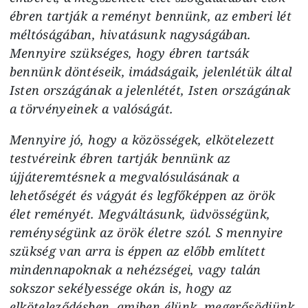
ébren tartják a reményt bennünk, az emberi lét
méltóságában, hivatásunk nagyságában.
Mennyire szükséges, hogy ébren tartsák
bennünk döntéseik, imádságaik, jelenlétük által
Isten országának a jelenlétét, Isten országának
a törvényeinek a valóságát.
Mennyire jó, hogy a közösségek, elkötelezett
testvéreink ébren tartják bennünk az
újjáteremtésnek a megvalósulásának a
lehetőségét és vágyát és legfőképpen az örök
élet reményét. Megváltásunk, üdvösségünk,
reménységünk az örök életre szól. S mennyire
szükség van arra is éppen az előbb említett
mindennapoknak a nehézségei, vagy talán
sokszor sekélyessége okán is, hogy az
elköteleződésben, amiben élünk, megerősödjünk,