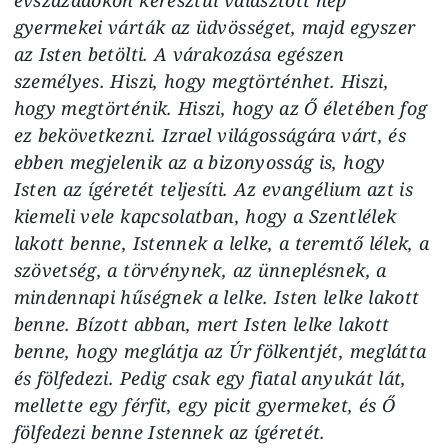
gyermekei várták az üdvösséget, majd egyszer
az Isten betölti. A várakozása egészen
személyes. Hiszi, hogy megtörténhet. Hiszi,
hogy megtörténik. Hiszi, hogy az Ő életében fog
ez bekövetkezni. Izrael világosságára várt, és
ebben megjelenik az a bizonyosság is, hogy
Isten az ígéretét teljesíti. Az evangélium azt is
kiemeli vele kapcsolatban, hogy a Szentlélek
lakott benne, Istennek a lelke, a teremtő lélek, a
szövetség, a törvénynek, az ünneplésnek, a
mindennapi hűségnek a lelke. Isten lelke lakott
benne. Bízott abban, mert Isten lelke lakott
benne, hogy meglátja az Úr fölkentjét, meglátta
és fölfedezi. Pedig csak egy fiatal anyukát lát,
mellette egy férfit, egy picit gyermeket, és Ő
fölfedezi benne Istennek az ígéretét.