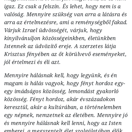
igaz. Ez csak a felszín. És lehet, hogy nem is a
valóság. Mennyire szükség van arra a látásra és
arra az értelmezésre, ami a reménységből fakad.
Várjuk Izrael üdvösségét, várjuk, hogy
kinyilvánuljon közösségeinkben, életünkben
Istennek az üdvözítő ereje. A szerzetes látja
Krisztus fényében az őt körülvevő eseményeket,
jól értelmezi és éli azt.
Mennyire hálásnak kell, hogy legyünk, és én
magam is hálás vagyok, hogy fényt hordoz egy-
egy imádságos közösség, lemondást gyakorló
közösség. Fényt hordoz, akár évszázadokon
keresztül, akár a kultúrában, a történelemben
egy népnek, nemzetnek az életében. Mennyire jó
és mennyire hálásnak kell lenni, hogy az Isten
emberei, a megszentelt élet szolgálatában élők