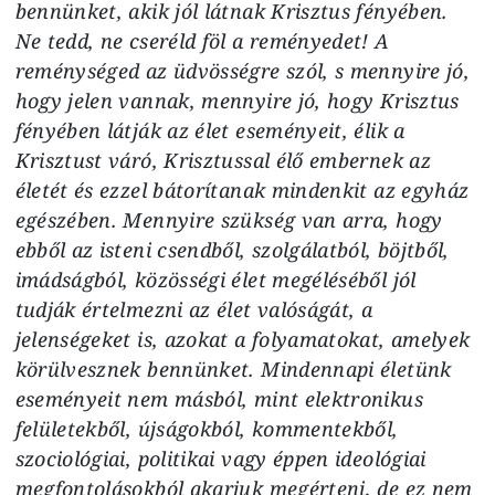
bennünket, akik jól látnak Krisztus fényében.
Ne tedd, ne cseréld föl a reményedet! A
reménységed az üdvösségre szól, s mennyire jó,
hogy jelen vannak, mennyire jó, hogy Krisztus
fényében látják az élet eseményeit, élik a
Krisztust váró, Krisztussal élő embernek az
életét és ezzel bátorítanak mindenkit az egyház
egészében. Mennyire szükség van arra, hogy
ebből az isteni csendből, szolgálatból, böjtből,
imádságból, közösségi élet megéléséből jól
tudják értelmezni az élet valóságát, a
jelenségeket is, azokat a folyamatokat, amelyek
körülvesznek bennünket. Mindennapi életünk
eseményeit nem másból, mint elektronikus
felületekből, újságokból, kommentekből,
szociológiai, politikai vagy éppen ideológiai
megfontolásokból akarjuk megérteni, de ez nem