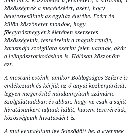
közösségnek a megéléséért, azért, hogy
beletestesülnek az egyház életébe. Ezért én
külön köszönetet mondok, hogy
főegyházmegyénk életében szerzetes
közösségeink, testvéreink a maguk rendje,
karizmája szolgálata szerint jelen vannak, akár
a lelkipásztorkodásban is. Hálásan köszönöm
ezt.
A mostani esténk, amikor Boldogságos Szűzre is
emlékezünk és kérjük az ő anyai közbenjárását,
legyen megerősítő mindannyiunk számára.
Szolgálatunkban és abban, hogy ne csak a saját
hivatásunkért adjunk hálát, hanem testvéreink,
közösségeink hivatásáért is.
A mai evangélium így fejeződött be, a gyermek