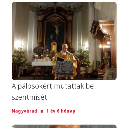
Image
A pálosokért mutattak be
szentmisét
Nagyvárad
1 év 6 hónap
Image