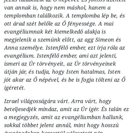
van annak is, hogy nem máshol, hanem a
templomban találkozik. A templomba lép be, és
ott árad szét belőle az Ő fényessége. A mai
evangéliumnak két kiemelkedő alakja is
megjelenik a szemünk előtt, az agg Simeon és
Anna személye. Istenfélő ember, ezt írja róla az
evangélium. Istenfélő ember, ami azt jelenti,
ismeri az Úr törvényeit, az Úr törvényeinek
útján jár, és tudja, hogy Isten hatalmas, Isten
jót akar az Ő népével, és be is fogja tölteni az Ő
ígéretét.
Izrael világosságára várt. Arra várt, hogy
beteljesedjék mindaz, amit az Úr ígér. És talán ez
a megjegyzés, amit az evangéliumban hallunk,
sokkal többet jelent annál, mint hogy hosszú
évszázadokon keresztül választott nép