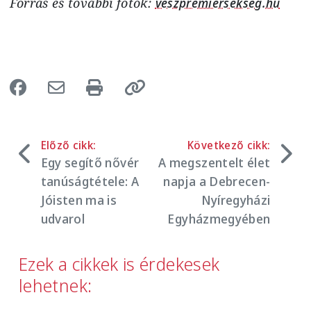
Forrás és további fotók:
veszpremiersekseg.hu
Előző cikk:
Következő cikk:
Egy segítő nővér
A megszentelt élet
tanúságtétele: A
napja a Debrecen-
Jóisten ma is
Nyíregyházi
udvarol
Egyházmegyében
Ezek a cikkek is érdekesek
lehetnek: