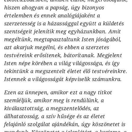
hiszen ahogyan a papság, úgy bizonyos
értelemben és ennek analógiájaként a
szerzetesség is a házassággal együtt a küldetés
szentségeit jelenítik meg egyházunkban. Amit
megéltünk, megtapasztaltunk Isten jóságából,
azt akarjuk megélni, és ebben a szerzetes
testvéreink erősítenek, bátorítanak. Megjelent
Isten népe körében a világ világossága, és így
tekintünk a megszentelt életet élő testvéreinkre.
Istennek a világosságát képviselik számunkra.
Ezen az ünnepen, amikor ezt a nagy titkot
szemléljük, amikor meg is rendülünk, a
kiválasztottság, a megszentelődés, az
állhatatosság, a szív hűsége és az életet
felajánló szolgálat ajándékán, úgy köszönetet is
mondunk. Köszönetet a jelenlétért, a karizma, a