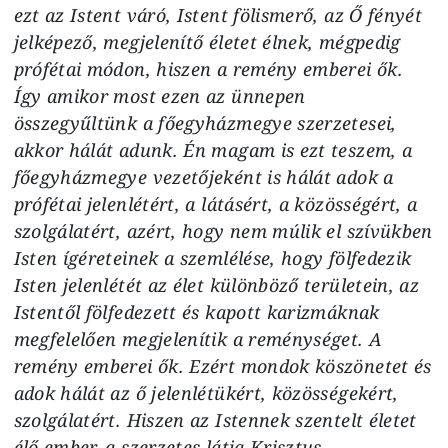
ezt az Istent váró, Istent fölismerő, az Ő fényét
jelképező, megjelenítő életet élnek, mégpedig
prófétai módon, hiszen a remény emberei ők.
Így amikor most ezen az ünnepen
összegyűltünk a főegyházmegye szerzetesei,
akkor hálát adunk. Én magam is ezt teszem, a
főegyházmegye vezetőjeként is hálát adok a
prófétai jelenlétért, a látásért, a közösségért, a
szolgálatért, azért, hogy nem múlik el szívükben
Isten ígéreteinek a szemlélése, hogy fölfedezik
Isten jelenlétét az élet különböző területein, az
Istentől fölfedezett és kapott karizmáknak
megfelelően megjelenítik a reménységet. A
remény emberei ők. Ezért mondok köszönetet és
adok hálát az ő jelenlétükért, közösségekért,
szolgálatért. Hiszen az Istennek szentelt életet
élő ember, a szerzetes látja Krisztus