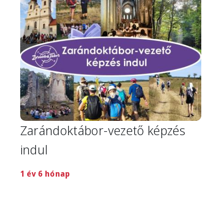
Zarándoktábor-vezető képzés
indul
1 év 6 hónap