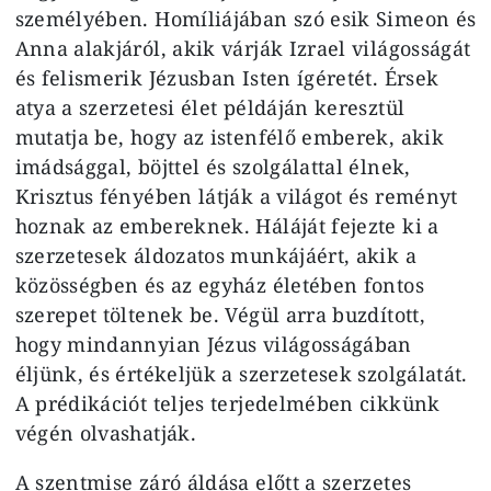
személyében. Homíliájában szó esik Simeon és
Anna alakjáról, akik várják Izrael világosságát
és felismerik Jézusban Isten ígéretét. Érsek
atya a szerzetesi élet példáján keresztül
mutatja be, hogy az istenfélő emberek, akik
imádsággal, böjttel és szolgálattal élnek,
Krisztus fényében látják a világot és reményt
hoznak az embereknek. Háláját fejezte ki a
szerzetesek áldozatos munkájáért, akik a
közösségben és az egyház életében fontos
szerepet töltenek be. Végül arra buzdított,
hogy mindannyian Jézus világosságában
éljünk, és értékeljük a szerzetesek szolgálatát.
A prédikációt teljes terjedelmében cikkünk
végén olvashatják.
A szentmise záró áldása előtt a szerzetes