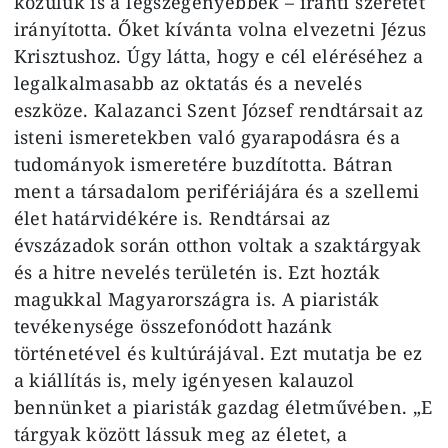
közülük is a legszegényebbek – iránti szeretet
irányította. Őket kívánta volna elvezetni Jézus
Krisztushoz. Úgy látta, hogy e cél eléréséhez a
legalkalmasabb az oktatás és a nevelés
eszköze. Kalazanci Szent József rendtársait az
isteni ismeretekben való gyarapodásra és a
tudományok ismeretére buzdította. Bátran
ment a társadalom perifériájára és a szellemi
élet határvidékére is. Rendtársai az
évszázadok során otthon voltak a szaktárgyak
és a hitre nevelés területén is. Ezt hozták
magukkal Magyarországra is. A piaristák
tevékenysége összefonódott hazánk
történetével és kultúrájával. Ezt mutatja be ez
a kiállítás is, mely igényesen kalauzol
bennünket a piaristák gazdag életművében. „E
tárgyak között lássuk meg az életet, a