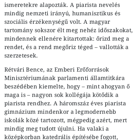
ismeretekre alapozták. A piarista nevelés
mindig nemzeti irányú, humanisztikus és
szociális érzékenységű volt. A magyar
tartomány sokszor élt meg nehéz időszakokat,
mindennek ellenére kitartottak: őrizd meg a
rendet, és a rend megőriz téged – vallották a
szerzetesek.
Rétvári Bence, az Emberi Erőforrások
Minisztériumának parlamenti államtitkára
beszédében kiemelte, hogy – mint ahogyan ő
maga is – nagyon sok kollégája kötődik a
piarista rendhez. A háromszáz éves piarista
gimnázium mindenkor a legmodernebb
iskolák közé tartozott, mégpedig azért, mert
mindig meg tudott újulni. Ha valaki a
középkorban katedrális építésébe fogott,