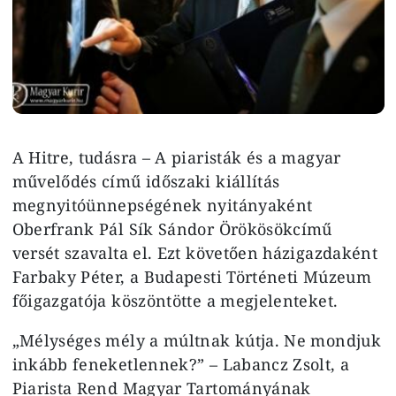
A Hitre, tudásra – A piaristák és a magyar
művelődés című időszaki kiállítás
megnyitóünnepségének nyitányaként
Oberfrank Pál Sík Sándor Örökösökcímű
versét szavalta el. Ezt követően házigazdaként
Farbaky Péter, a Budapesti Történeti Múzeum
főigazgatója köszöntötte a megjelenteket.
„Mélységes mély a múltnak kútja. Ne mondjuk
inkább feneketlennek?” – Labancz Zsolt, a
Piarista Rend Magyar Tartományának