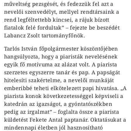
műveltség pezsgését, és fedezzük fel azt a
nevelői szenvedélyt, mellyel rendtársaink a
rend legféltettebb kincsei, a rájuk bízott
fiatalok felé fordultak” – fejezte be beszédét
Labancz Zsolt tartományfőnök.
Tarlós István főpolgármester köszöntőjében
hangsúlyozta, hogy a piaristák nevelésének
egyik fő motívuma az alázat volt. A piarista
szerzetes egyszerre tanár és pap. A papságát
hitelesíti szakértelme, a nevelői munkáját
emberibbé teheti elkötelezett papi hivatása. „A
piarista konok következetességgel képviseli a
katedrán az igazságot, a gyóntatószékben
pedig az irgalmat” – foglalta össze a piarista
küldetést Fekete Antal paptanár. Oktatásukat a
mindennapi életben jól hasznosítható