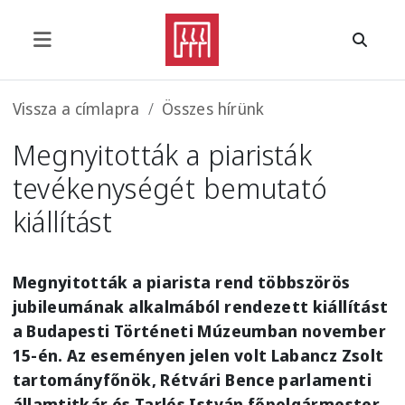
Ugrás a tartalomra
Morzsa
Vissza a címlapra
Összes hírünk
Megnyitották a piaristák
tevékenységét bemutató
kiállítást
Megnyitották a piarista rend többszörös
jubileumának alkalmából rendezett kiállítást
a Budapesti Történeti Múzeumban november
15-én. Az eseményen jelen volt Labancz Zsolt
tartományfőnök, Rétvári Bence parlamenti
államtitkár és Tarlós István főpolgármester.