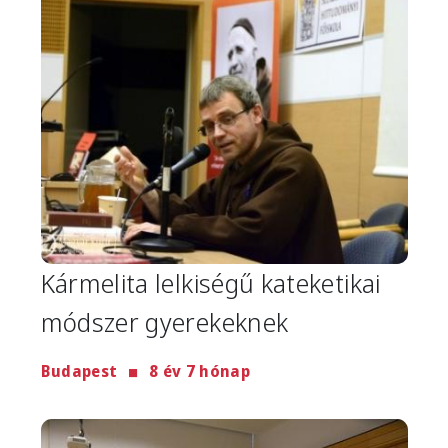
Image
Kármelita lelkiségű kateketikai
módszer gyerekeknek
Budapest
8 év 7 hónap
Image