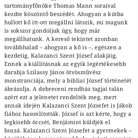
tartományfőnöke Thomas Mann soraival
kezdte köszöntő beszédét. Ahogyan a kútba
hullott kő itt-ott megállni látszik, mi magunk
is sokszor gondoljuk úgy, hogy már
megállhatunk. A kereső tekintet azonban
továbbhalad – ahogyan a kő is –, egészen a
kezdetig, Kalazanci Szent József alakjáig.
Ennek a kiállításnak az egyik legértékesebb
darabja Szilassy János ötvösművész
monstranciája, mely a bibliai József történetét
ábrázolja. A debreceni rendház tagjai talán
azért ezt a jelenetet rendelték meg, mert
annak idején Kalazanci Szent Józsefet is Jákob
fiához hasonlították. József is azt kérte, hogy a
legkisebb öccsét, Benjámint küldjék el
hozzá. Kalazanci Szent Józsefet a gyermekek –