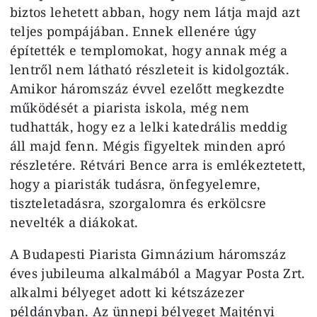
biztos lehetett abban, hogy nem látja majd azt
teljes pompájában. Ennek ellenére úgy
építették e templomokat, hogy annak még a
lentről nem látható részleteit is kidolgozták.
Amikor háromszáz évvel ezelőtt megkezdte
működését a piarista iskola, még nem
tudhatták, hogy ez a lelki katedrális meddig
áll majd fenn. Mégis figyeltek minden apró
részletére. Rétvári Bence arra is emlékeztetett,
hogy a piaristák tudásra, önfegyelemre,
tiszteletadásra, szorgalomra és erkölcsre
nevelték a diákokat.
A Budapesti Piarista Gimnázium háromszáz
éves jubileuma alkalmából a Magyar Posta Zrt.
alkalmi bélyeget adott ki kétszázezer
példányban. Az ünnepi bélyeget Majtényi