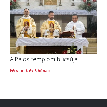
A Pálos templom búcsúja
Pécs
8 év 8 hónap