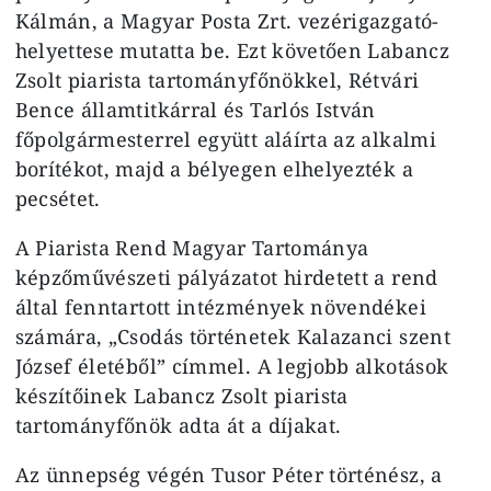
Kálmán, a Magyar Posta Zrt. vezérigazgató-
helyettese mutatta be. Ezt követően Labancz
Zsolt piarista tartományfőnökkel, Rétvári
Bence államtitkárral és Tarlós István
főpolgármesterrel együtt aláírta az alkalmi
borítékot, majd a bélyegen elhelyezték a
pecsétet.
A Piarista Rend Magyar Tartománya
képzőművészeti pályázatot hirdetett a rend
által fenntartott intézmények növendékei
számára, „Csodás történetek Kalazanci szent
József életéből” címmel. A legjobb alkotások
készítőinek Labancz Zsolt piarista
tartományfőnök adta át a díjakat.
Az ünnepség végén Tusor Péter történész, a