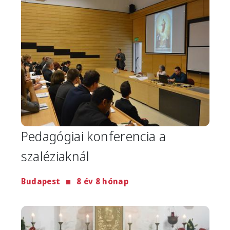
Pedagógiai konferencia a
szaléziaknál
Budapest
8 év 8 hónap
Image