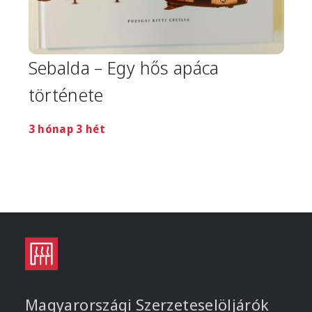
Sebalda – Egy hős apáca
története
3 hónap 3 hét
Magyarországi Szerzeteselöljárók