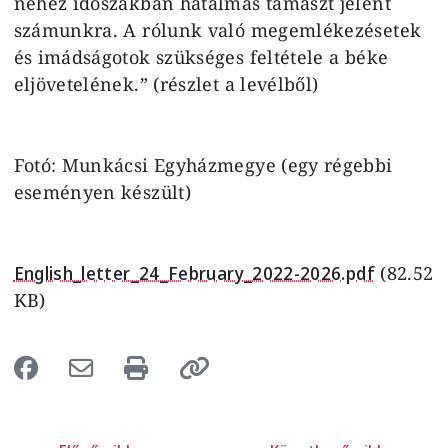
nehéz időszakban hatalmas támaszt jelent
számunkra. A rólunk való megemlékezésetek
és imádságotok szükséges feltétele a béke
eljövetelének.” (részlet a levélből)
Fotó: Munkácsi Egyházmegye (egy régebbi
eseményen készült)
English_letter_24_February_2022-2026.pdf
(82.52
KB)