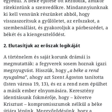
egyedül. A béke építése ott kezdődik, amikor
rátekintünk a szenvedőkre. Mindannyiunknak
ki kell vennünk részünket abból, hogy
visszaszorítsuk a gyűlöletet, az erőszakot, a
szembenállást, és gyakoroljuk a párbeszédet, a
békét és a kiengesztelődést.
2. Elutasítjuk az erőszak logikáját
A történelem és saját korunk drámái is
megmutatták: a fegyverek sosem hoznak igazi
megnyugvást. Hisszük, hogy
„a béke a rend
nyugalma”
, ahogy azt Szent Ágoston tanította
(Isten városa 19, 13), és ez a rend nem épülhet
a másik ember elnyomására. Keresztény
identitásunk fokmérője, hogy – követve
Krisztust – kompromisszumok nélkül a béke
útjára lépünk. Meggyőződésünk, hogy a