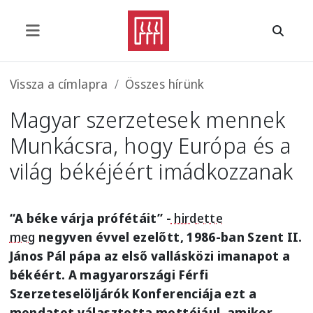
Ugrás a tartalomra
Morzsa
Vissza a címlapra
Összes hírünk
Magyar szerzetesek mennek
Munkácsra, hogy Európa és a
világ békéjéért imádkozzanak
“A béke várja prófétáit” -
hirdette
meg
negyven évvel ezelőtt, 1986-ban Szent II.
János Pál pápa az első vallásközi imanapot a
békéért. A magyarországi Férfi
Szerzeteselöljárók Konferenciája ezt a
mondatot választotta mottójául, amikor