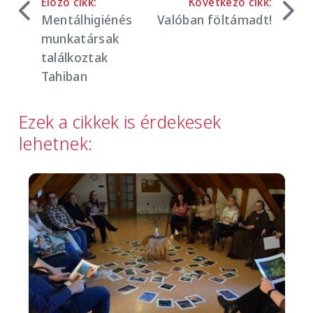
Előző cikk:
Következő cikk:
Mentálhigiénés
Valóban föltámadt!
munkatársak
találkoztak
Tahiban
Ezek a cikkek is érdekesek
lehetnek:
Image