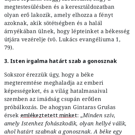
megtestesülésben és a keresztáldozatban
olyan erő lakozik, amely elhozza a fényt
azoknak, akik sötétségben és a halál
árnyékában ülnek, hogy lépteinket a békesség
útjára vezérelje (vö. Lukács evangéliuma 1,
79).
3. Isten irgalma határt szab a gonosznak
Sokszor érezzük úgy, hogy a béke
megteremtése meghaladja az emberi
képességeket, és a világ hatalmasaival
szemben az imádság csupán erőtlen
próbálkozás. De ahogyan Gintaras Grušas
érsek
emlékeztetett minket
:
„Minden szív,
amely Istenhez fohászkodik, olyan hellyé válik,
ahol határt szabnak a gonosznak. A béke egy