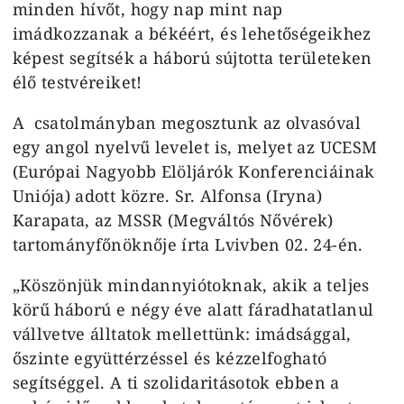
minden hívőt, hogy nap mint nap
imádkozzanak a békéért, és lehetőségeikhez
képest segítsék a háború sújtotta területeken
élő testvéreiket!
A csatolmányban megosztunk az olvasóval
egy angol nyelvű levelet is, melyet az UCESM
(Európai Nagyobb Elöljárók Konferenciáinak
Uniója) adott közre. Sr. Alfonsa (Iryna)
Karapata, az MSSR (Megváltós Nővérek)
tartományfőnöknője írta Lvivben 02. 24-én.
„Köszönjük mindannyiótoknak, akik a teljes
körű háború e négy éve alatt fáradhatatlanul
vállvetve álltatok mellettünk: imádsággal,
őszinte együttérzéssel és kézzelfogható
segítséggel. A ti szolidaritásotok ebben a