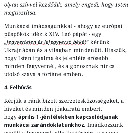
olyan szívvel kezdődik, amely engedi, hogy Isten
megtisztítsa.”
Munkácsi imádságunkkal - ahogy az európai
püspökök idézik XIV. Leó pápát - egy
„
fegyvertelen és lefegyverző békét
” kérünk
Ukrajnában és a világban mindenütt. Hisszük,
hogy Isten irgalma és jelenléte erősebb
minden fegyvernél, és a gonosznak nincs
utolsó szava a történelemben.
4. Felhívás
Kérjük a ránk bízott szerzetesközösségeket, a
híveket és minden jóakaratú embert,
hogy
április 1-jén lélekben kapcsolódjanak
munkácsi zarándoklatunkhoz
. Imádkozzunk
együtt a fegyverek elhallgatásáért, a szívek