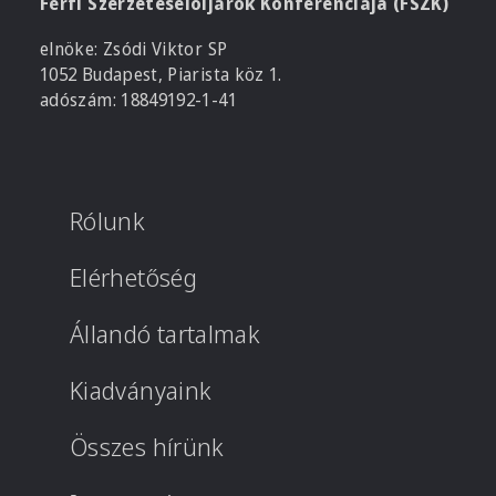
Férfi Szerzeteselöljárók Konferenciája (FSZK)
elnöke: Zsódi Viktor SP
1052 Budapest, Piarista köz 1.
adószám: 18849192-1-41
Rólunk
Elérhetőség
Állandó tartalmak
Kiadványaink
Összes hírünk