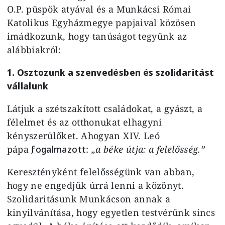
O.P. püspök atyával és a Munkácsi Római
Katolikus Egyházmegye papjaival közösen
imádkozunk, hogy tanúságot tegyünk az
alábbiakról:
1. Osztozunk a szenvedésben és szolidaritást
vállalunk
Látjuk a szétszakított családokat, a gyászt, a
félelmet és az otthonukat elhagyni
kényszerülőket. Ahogyan XIV. Leó
pápa
fogalmazott
:
„a béke útja: a felelősség.”
Keresztényként felelősségünk van abban,
hogy ne engedjük úrrá lenni a közönyt.
Szolidaritásunk Munkácson annak a
kinyilvánítása, hogy egyetlen testvérünk sincs