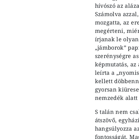
hívó­szó az aláz
Számolva azzal,
mozgatta, az er
megérteni, mié
írjanak le olya
„jámborok” papír
szerénységre as
képmutatás, az 
leírta a „nyomi
kellett döbbenn
gyorsan kiürese
nemzedék alatt 
S talán nem csa
átszövő, egyház
hangsúlyozza az 
fontosságát. Ma