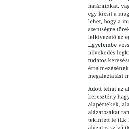
határain­kat, v
egy kicsit a ma
lehet, hogy a mú
szentségre tö­r
lelkive­zető az 
figyelembe vess
növekedés legki
tudatos keresésé
értelmezésének 
megaláztatást m
Adott tehát az a
keresztény hagy
alapértékek, al
alázatosakat tan
tekintett le (Lk
alázatos szí­vű 