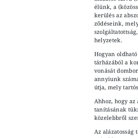
élünk, a (közöss
kerülés az absz
ződéseink, mely
szolgáltatottság
helyzetek.
Hogyan oldható 
tárházából a ko
vonását domborí
annyiunk számár
útja, mely tart
Ahhoz, hogy az 
tanításának tü
közelebbről sz
Az alázatosság 