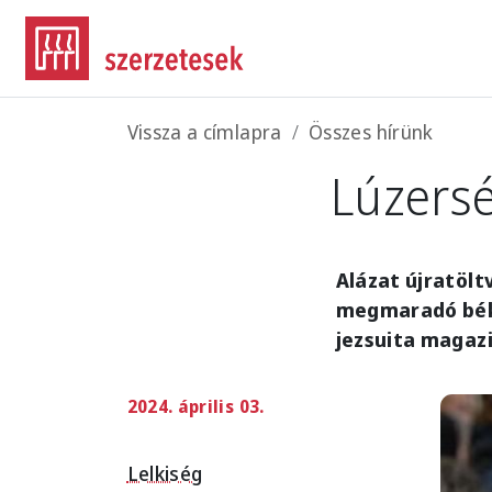
Ugrás a tartalomra
Morzsa
Vissza a címlapra
Összes hírünk
Lúzers
Alázat újratölt
megmaradó béké
jezsuita magaz
2024. április 03.
Imag
Lelkiség