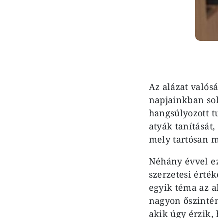
Az alázat valós
napjainkban so
hangsúlyozott t
atyák tanítását,
mely tartósan 
Néhány évvel eze
szerzetesi érték
egyik téma az a
nagyon őszintén
akik úgy ér­zik