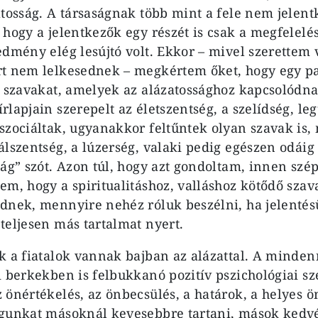
atosság. A társaságnak több mint a fele nem jelent
 hogy a jelentkezők egy részét is csak a megfelelé
edmény elég lesújtó volt. Ekkor – mivel szerettem 
rt nem lelkesednek – megkértem őket, hogy egy p
n szavakat, amelyek az aláza­tossághoz kapcsolódn
lapjain szerepelt az életszentség, a szelídség, le
szociáltak, ugyan­akkor feltűntek olyan szavak is,
álszentség, a lúzer­ség, valaki pedig egészen odái
ság” szót. Azon túl, hogy azt gondoltam, innen szép
em, hogy a spiritualitáshoz, valláshoz kötődő sza
d­nek, mennyire nehéz róluk beszélni, ha jelentés
teljesen más tartalmat nyert.
k a fiatalok vannak bajban az alázattal. A minden
i berkekben is felbukkanó pozitív pszichológiai sz
önérté­kelés, az önbecsülés, a határok, a he­lyes ö
gun­kat másoknál kevesebbre tartani, mások kedvé