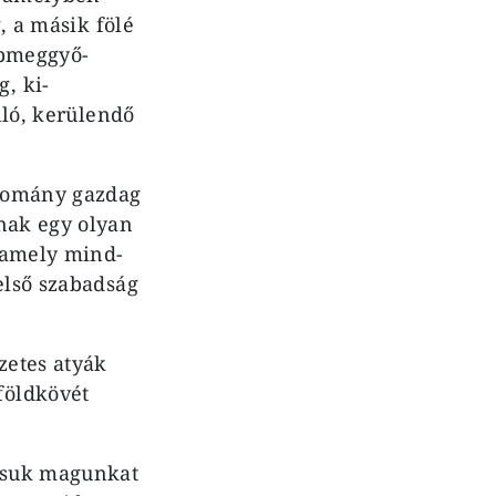
, a másik fölé
apmeggyő­
, ki­
lló, kerü­lendő
gyomány gazdag
gnak egy olyan
, amely mind­
első szabadság
zetes atyák
földkövét
assuk magunkat