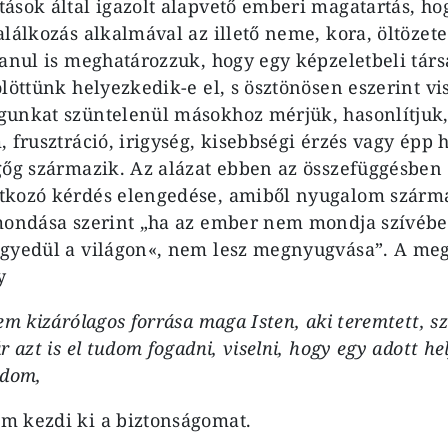
ások által igazolt alapvető emberi magatartás, ho
lál­kozás alkalmával az illető neme, kora, öltözete
la­nul is meghatározzuk, hogy egy kép­zeletbeli tár
löttünk helyezkedik-e el, s ösz­tönösen eszerint v
unkat szüntelenül másokhoz mérjük, hasonlítjuk,
 frusztráció, irigység, kisebbségi érzés vagy épp h
gőg származik. Az alázat ebben az összefüggésben 
tkozó kérdés elengedése, amiből nyugalom szárma
mondása szerint „ha az ember nem mondja szívébe
egyedül a világon«, nem lesz megnyugvása”. A me
y
em kizárólagos forrása maga Isten, aki teremtett, s
r azt is el tudom fogadni, viselni, hogy egy adott 
ódom,
 kezdi ki a bizton­ságomat.