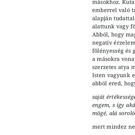
másokhoz. Kutat
emberrel való ta
alapján tudatta
alattunk vagy fö
Abból, hogy mag
negatív érzelem,
fölényesség és 
a másokra vona
szerzetes atya 
Isten va­gyunk 
abból ered, hog
saját értékesség
engem, s így aká
mögé, alá sorol
mert mindez nem