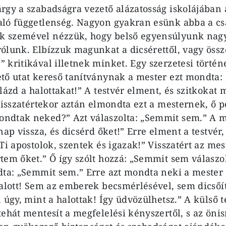
rgy a szabadság­ra vezető alázatosság iskolájában
ló függet­lenség. Nagyon gyakran esünk abba a c
 szemével nézzük, hogy belső egyen­súlyunk nagy
rólunk. Elbízzuk magunkat a dicsérettől, vagy öss
kritikával illetnek minket. Egy szerzetesi történet
tő utat kereső tanítványnak a mester ezt mondta:
lázd a halot­takat!” A testvér elment, és szitkokat
Vissza­tértekor aztán elmondta ezt a mes­ternek, ő pe
dtak neked?” Azt válaszol­ta: „Semmit sem.” A me
nap vissza, és dicsérd őket!” Erre elment a testvér, 
Ti aposto­lok, szentek és igazak!” Visszatért az mes
­tem őket.” Ő így szólt hozzá: „Sem­mit sem válasz
ndta: „Semmit sem.” Erre azt mondta neki a mester
halott! Sem az emberek becsmérlésével, sem di­cső
 úgy, mint a halottak! Így üdvözülhetsz.” A külső t
tehát mentesít a megfelelési kény­szertől, s az ön