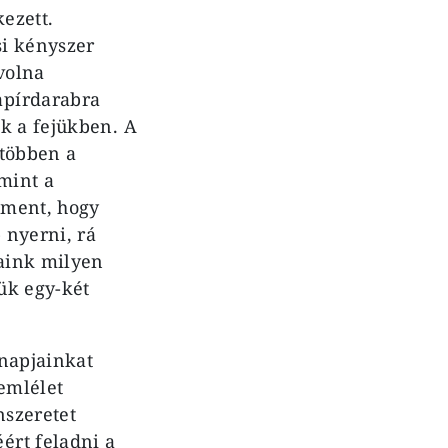
kezett.
si kényszer
volna
apírdarabra
ak a fejükben. A
gtöbben a
 mint a
g ment, hogy
 nyerni, rá
vaink milyen
ük egy-két
nap­jainkat
emlélet
nszeretet
ért feladni a