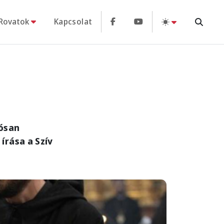
Rovatok
Kapcsolat
tósan
írása a Szív