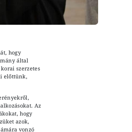
át, hogy
mány által
korai szerzetes
i előttünk,
erények­ről,
alko­zásokat. Az
iákokat, hogy
züket azok,
számára vonzó