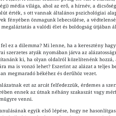
égi) média világa, ahol az erő, a hírnév, a dicsőség
olút érték, s ott vannak általános pszichológiai al
ek fényében önma­gunk lebecsülése, a védtelenség
, megaláztatás a valódi élet és boldogság útjában á
fel ez a dilem­ma? Mi lenne, ha a keresztény ha­
rai szerzetes atyák nyomában járva az alázatossá
tanánk ki, ha olyan oldal­ról közelítenénk hozzá
a ma is vonzó lehet? Eszerint az alázat a teljes b
ósan megmaradó békéhez és derűhöz vezet.
alázatnak ezt az arcát felfedezzük, érdemes a szer
krében ennek az útnak néhány szakaszát vagy mér
emügyre venni.
tanulásának egyik első lépése, hogy ne hasonlítg