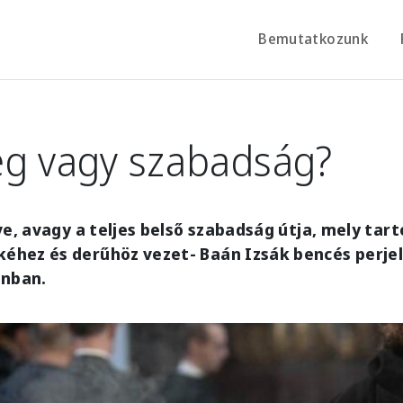
Bemutatkozunk
ég vagy szabadság?
ve, avagy a teljes belső szabadság útja, mely tar
hez és derűhöz vezet- Baán Izsák bencés perjel 
inban.
e