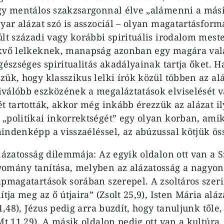
agy mentálos szakzsargonnal élve „alámenni a mási
gyar alázat szó is asszociál – olyan magatartásfor
lt száza­di vagy korábbi spirituális irodalom meste
ekvő lelkeknek, manapság azonban egy magára val
egészséges spiritualitás aka­dályainak tartja őket. H
zük, hogy klasszikus lelki írók közül többen az al
válóbb eszkö­zének a megaláztatások elviselését 
t tartot­ták, akkor még inkább érezzük az alázat i
„poli­tikai inkorrektségét” egy olyan kor­ban, ami
in­denképp a visszaéléssel, az abúzussal kötjük ös
lázatosság dilemmá­ja: Az egyik oldalon ott van a Sz
omány taní­tása, melyben az alázatosság a nagyon
apmagatartások sorában szerepel. A zsoltáros szeri
ítja meg az ő útjaira” (Zsolt 25,9), Isten Mária alá
 1,48), Jézus pedig arra buzdít, hogy tanul­junk tőle,
(Mt 11,29). A másik oldalon pe­dig ott van a kultúr