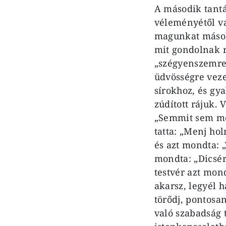
A második tantá
véleményétől va
magunkat mások
mit gon­dolnak 
„szégyenszemre” 
üdvösségre veze
sírokhoz, és gya
zúdított rájuk. 
„Semmit sem mon
tatta: „Menj hol
és azt mondta: „
mondta: „Dicsér
test­vér azt mo
akarsz, legyél 
törődj, pontosan
való szabadság 