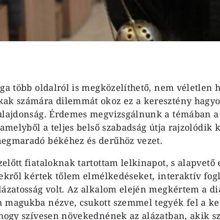
ága több oldalról is megközelíthető, nem véletlen h
kak számára dilemmát okoz ez a keresztény hagyo
ulajdonság. Érdemes megvizsgálnunk a témában a 
 amelyből a teljes belső szabadság útja rajzolódik k
megmaradó békéhez és derűhöz vezet.
lőtt fiataloknak tar­tottam lelkinapot, s alapvető 
ekről kértek tőlem elmélkedéseket, interaktív fogl
lázatos­ság volt. Az alkalom elején megkér­tem a d
 magukba nézve, csukott szemmel te­gyék fel a ke
, hogy szívesen növekednének az alázatban, akik 