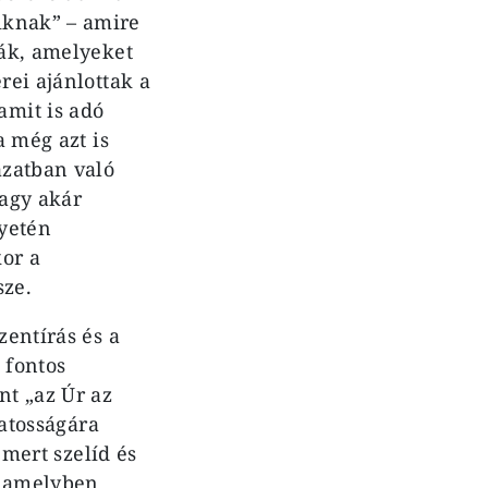
knak” – ami­re
mák, amelyeket
rei ajánlottak a
amit is adó
a még azt is
ázatban való
vagy akár
lyetén
kor a
sze.
ent­írás és a
 fontos
nt „az Úr az
zatosságára
 mert szelíd és
a, amelyben