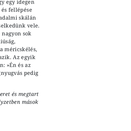
gy egy idegen
 és fellépése
sadalmi skálán
iselkedünk vele.
 na­gyon sok
i­úság,
a méricskélés,
zik. Az egyik
n: »Én és az
gnyugvás pedig
zeret és megtart
helyzetben mások