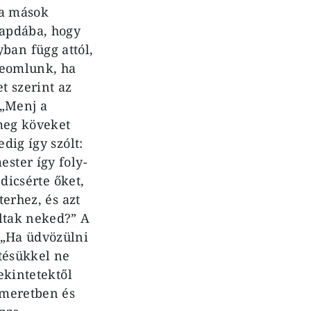
 a mások
sapdába, hogy
ban függ attól,
zeomlunk, ha
 sze­rint az
 „Menj a
 meg köveket
dig így szólt:
ster így foly­
dicsér­te őket,
terhez, és azt
oltak neked?” A
 „Ha üd­vözülni
ítésükkel ne
ekintetektől
ismeretben és