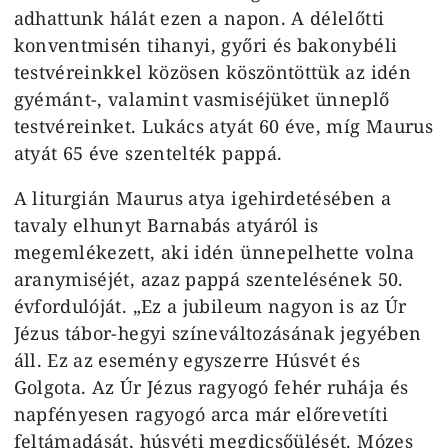
adhattunk hálát ezen a napon. A délelőtti
konventmisén tihanyi, győri és bakonybéli
testvéreinkkel közösen köszöntöttük az idén
gyémánt-, valamint vasmiséjüket ünneplő
testvéreinket. Lukács atyát 60 éve, míg Maurus
atyát 65 éve szentelték pappá.
A liturgián Maurus atya igehirdetésében a
tavaly elhunyt Barnabás atyáról is
megemlékezett, aki idén ünnepelhette volna
aranymiséjét, azaz pappá szentelésének 50.
évfordulóját. „Ez a jubileum nagyon is az Úr
Jézus tábor-hegyi színeváltozásának jegyében
áll. Ez az esemény egyszerre Húsvét és
Golgota. Az Úr Jézus ragyogó fehér ruhája és
napfényesen ragyogó arca már előrevetíti
feltámadását, húsvéti megdicsőülését. Mózes