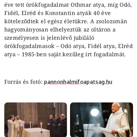
éve tett örökfogadalmat Othmar atya, míg Odó,
Fidél, Elréd és Konstantin atyák 40 éve
köteleződtek el egész életükre. A zsolozsmán
hagyományosan elhelyeztük az oltáron a
személyesen is jelenlévő jubiláló
örökfogadalmasok – Odó atya, Fidél atya, Elréd
atya – 1985-ben saját kezűleg írt fogadalmát.
Forrás és fotó:
pannonhalmifoapatsag.hu
Image
Image