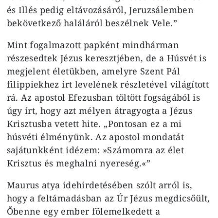
és Illés pedig eltávozásáról, Jeruzsálemben
bekövetkező haláláról beszélnek Vele.”
Mint fogalmazott papként mindhárman
részesedtek Jézus keresztjében, de a Húsvét is
megjelent életükben, amelyre Szent Pál
filippiekhez írt levelének részletével világított
rá. Az apostol Efezusban töltött fogságából is
úgy írt, hogy azt mélyen átragyogta a Jézus
Krisztusba vetett hite. „Pontosan ez a mi
húsvéti élményünk. Az apostol mondatát
sajátunkként idézem: »Számomra az élet
Krisztus és meghalni nyereség.«”
Maurus atya idehirdetésében szólt arról is,
hogy a feltámadásban az Úr Jézus megdicsőült,
Őbenne egy ember fölemelkedett a