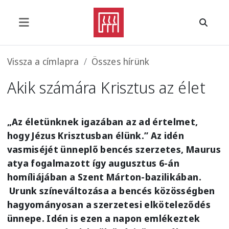
Ugrás a tartalomra
Morzsa
Vissza a címlapra
Összes hírünk
Akik számára Krisztus az élet
„Az életünknek igazában az ad értelmet,
hogy Jézus Krisztusban élünk.” Az idén
vasmiséjét ünneplő bencés szerzetes, Maurus
atya fogalmazott így augusztus 6-án
homíliájában a Szent Márton-bazilikában.
Urunk színeváltozása a bencés közösségben
hagyományosan a szerzetesi elköteleződés
ünnepe. Idén is ezen a napon emlékeztek