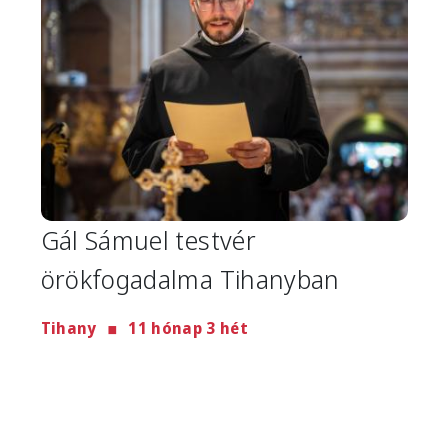
Gál Sámuel testvér
örökfogadalma Tihanyban
Tihany
11 hónap 3 hét
Image