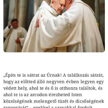
„Építs te is sátrat az Úrnak! A találkozás sátrát,
hogy az előtted álló negyven évben legyen egy
védett hely, ahol te és ő is otthonra találtok, és
ahol te is az arcodon érezheted Isten
közelségének melengető tüzét és dicsőségének
ragyogását” – ezekkel a szavakkal fordult