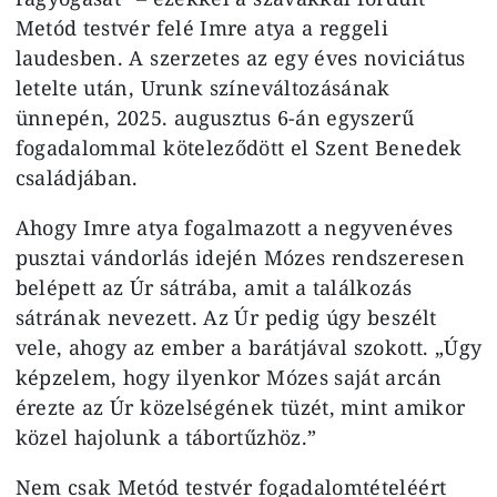
Metód testvér felé Imre atya a reggeli
laudesben. A szerzetes az egy éves noviciátus
letelte után, Urunk színeváltozásának
ünnepén, 2025. augusztus 6-án egyszerű
fogadalommal köteleződött el Szent Benedek
családjában.
Ahogy Imre atya fogalmazott a negyvenéves
pusztai vándorlás idején Mózes rendszeresen
belépett az Úr sátrába, amit a találkozás
sátrának nevezett. Az Úr pedig úgy beszélt
vele, ahogy az ember a barátjával szokott. „Úgy
képzelem, hogy ilyenkor Mózes saját arcán
érezte az Úr közelségének tüzét, mint amikor
közel hajolunk a tábortűzhöz.”
Nem csak Metód testvér fogadalomtételéért