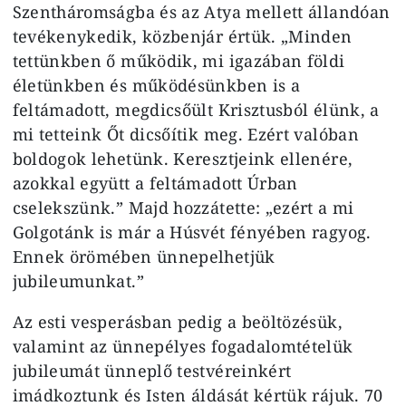
Szentháromságba és az Atya mellett állandóan
tevékenykedik, közbenjár értük. „Minden
tettünkben ő működik, mi igazában földi
életünkben és működésünkben is a
feltámadott, megdicsőült Krisztusból élünk, a
mi tetteink Őt dicsőítik meg. Ezért valóban
boldogok lehetünk. Keresztjeink ellenére,
azokkal együtt a feltámadott Úrban
cselekszünk.” Majd hozzátette: „ezért a mi
Golgotánk is már a Húsvét fényében ragyog.
Ennek örömében ünnepelhetjük
jubileumunkat.”
Az esti vesperásban pedig a beöltözésük,
valamint az ünnepélyes fogadalomtételük
jubileumát ünneplő testvéreinkért
imádkoztunk és Isten áldását kértük rájuk. 70